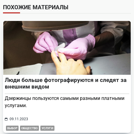
screen-
ПОХОЖИЕ МАТЕРИАЛЫ
reader-
text">Page</span>
Люди больше фотографируются и следят за
внешним видом
Дзержинцы пользуются самыми разными платными
услугами.
09.11.2023
ВЫБОР
ОБЩЕСТВО
УСЛУГИ