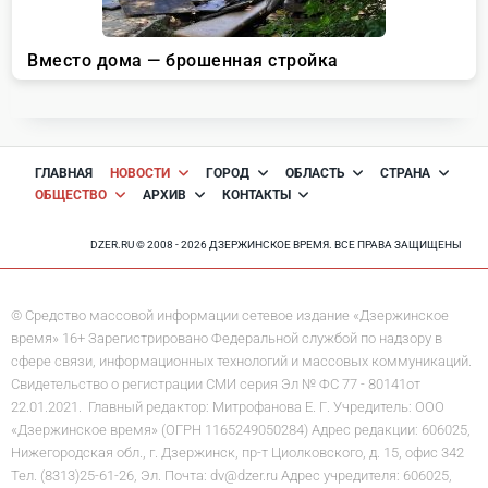
ГЛАВНАЯ
НОВОСТИ
ГОРОД
ОБЛАСТЬ
СТРАНА
ОБЩЕСТВО
АРХИВ
КОНТАКТЫ
DZER.RU © 2008 - 2026 ДЗЕРЖИНСКОЕ ВРЕМЯ. ВСЕ ПРАВА ЗАЩИЩЕНЫ
© Средство массовой информации сетевое издание «Дзержинское
время» 16+ Зарегистрировано Федеральной службой по надзору в
сфере связи, информационных технологий и массовых коммуникаций.
Свидетельство о регистрации СМИ серия Эл № ФС 77 - 80141от
22.01.2021. Главный редактор: Митрофанова Е. Г. Учредитель: ООО
«Дзержинское время» (ОГРН 1165249050284) Адрес редакции: 606025,
Нижегородская обл., г. Дзержинск, пр-т Циолковского, д. 15, офис 342
Тел. (8313)25-61-26, Эл. Почта: dv@dzer.ru Адрес учредителя: 606025,