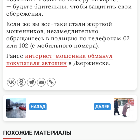
— будьте бдительны, чтобы защитить свои
сбережения.
Если же вы все-таки стали жертвой
мошенников, незамедлительно
обращайтесь в полицию по телефонам 02
или 102 (с мобильного номера).
Ранее
интернет-мошенник обманул
покупателя автошин
в Дзержинске.
<span
НАЗАД
ДАЛЕЕ
class="nav-
subtitle
screen-
ПОХОЖИЕ МАТЕРИАЛЫ