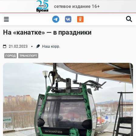
Skip
сетевое издание 16+
to
content
На «канатке» — в праздники
21.02.2023
Наш корр.
ГОРОД
ТРАНСПОРТ