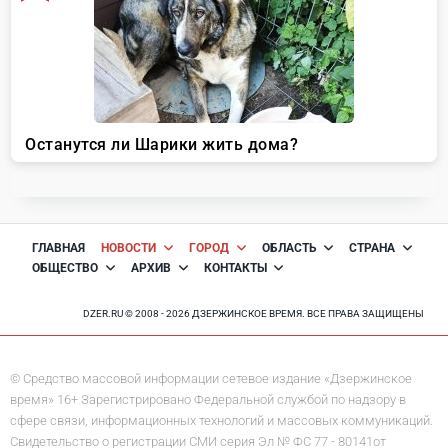
ГЛАВНАЯ
НОВОСТИ
ГОРОД
ОБЛАСТЬ
СТРАНА
ОБЩЕСТВО
АРХИВ
КОНТАКТЫ
DZER.RU © 2008 - 2026 ДЗЕРЖИНСКОЕ ВРЕМЯ. ВСЕ ПРАВА ЗАЩИЩЕНЫ
© Средство массовой информации сетевое издание «Дзержинское
время» 16+ Зарегистрировано Федеральной службой по надзору в
сфере связи, информационных технологий и массовых коммуникаций.
Свидетельство о регистрации СМИ серия Эл № ФС 77 - 80141от