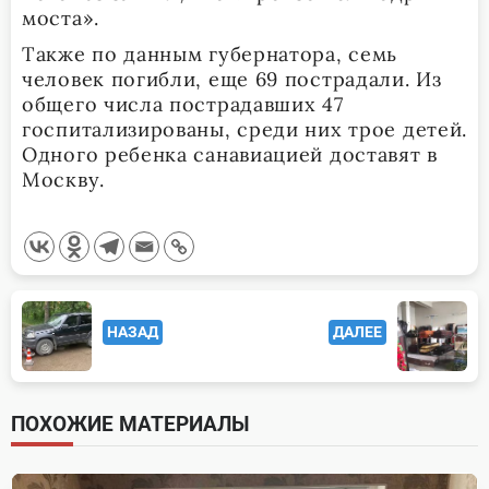
моста».
Также по данным губернатора, семь
человек погибли, еще 69 пострадали. Из
общего числа пострадавших 47
госпитализированы, среди них трое детей.
Одного ребенка санавиацией доставят в
Москву.
<span
НАЗАД
ДАЛЕЕ
class="nav-
subtitle
screen-
ПОХОЖИЕ МАТЕРИАЛЫ
reader-
text">Page</span>