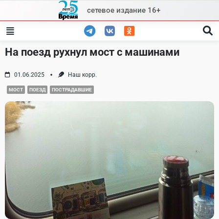
Skip
сетевое издание 16+
to
content
На поезд рухнул мост с машинами
01.06.2025
Наш корр.
МОСТ
ПОЕЗД
ПОСТРАДАВШИЕ