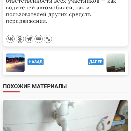
ответственности всех участников — как
водителей автомобилей, так и
пользователей других средств
передвижения.
<span
НАЗАД
ДАЛЕЕ
class="nav-
subtitle
screen-
ПОХОЖИЕ МАТЕРИАЛЫ
reader-
text">Page</span>