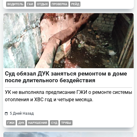
ВОДИТЕЛЬ
ГАИ
ОТДЫХ
ПРОВЕРКА
РЕЙД
Суд обязал ДУК заняться ремонтом в доме
после длительного бездействия
УК не выполняла предписание ГЖИ о ремонте системы
отопления и ХВС год и четыре месяца.
5 Дней Назад
ГЖИ
ДУК
НАРУШЕНИЯ
СУД
ТРУБЫ