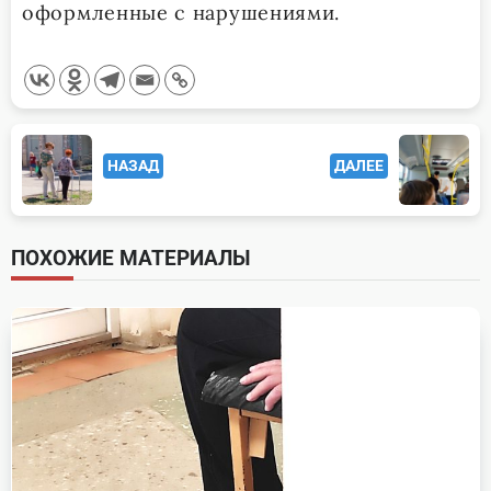
оформленные с нарушениями.
<span
НАЗАД
ДАЛЕЕ
class="nav-
subtitle
screen-
ПОХОЖИЕ МАТЕРИАЛЫ
reader-
text">Page</span>