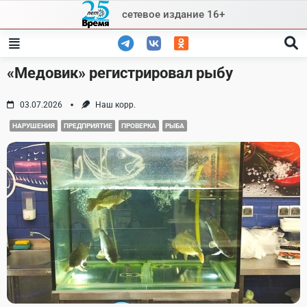
Skip
сетевое издание 16+
to
content
«Медовик» регистрировал рыбу
03.07.2026
Наш корр.
НАРУШЕНИЯ
ПРЕДПРИЯТИЕ
ПРОВЕРКА
РЫБА