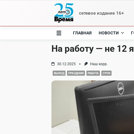
Skip
to
сетевое издание 16+
content
ГЛАВНАЯ
НОВОСТИ
Г
На работу — не 12 я
30.12.2025
Наш корр.
ВЫХОД
ПРАЗДНИК
РАБОТА
СРОК