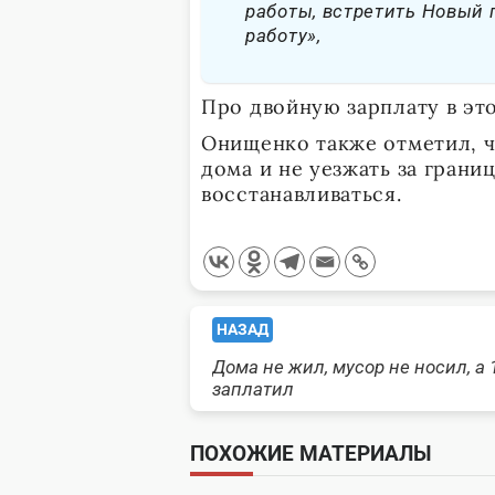
работы, встретить Новый г
работу»,
Про двойную зарплату в это
Онищенко также отметил, ч
дома и не уезжать за грани
восстанавливаться.
<span
НАЗАД
Дома не жил, мусор не носил, а 
class="nav-
заплатил
subtitle
ПОХОЖИЕ МАТЕРИАЛЫ
screen-