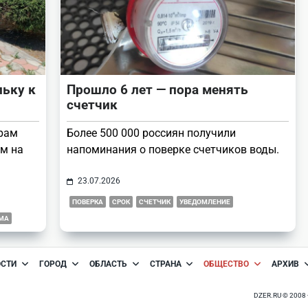
ьку к
Прошло 6 лет — пора менять
счетчик
ерам
Более 500 000 россиян получили
м на
напоминания о поверке счетчиков воды.
23.07.2026
ПОВЕРКА
СРОК
СЧЕТЧИК
УВЕДОМЛЕНИЕ
МА
ОСТИ
ГОРОД
ОБЛАСТЬ
СТРАНА
ОБЩЕСТВО
АРХИВ
DZER.RU © 200