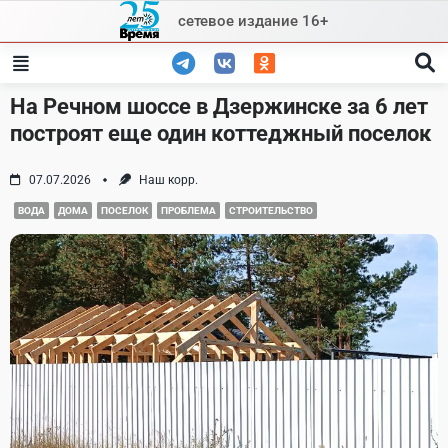
Skip
сетевое издание 16+
to
content
На Речном шоссе в Дзержинске за 6 лет
построят еще один коттеджный поселок
07.07.2026
Наш корр.
ВОДА
ДОМА
ПОСЕЛОК
ПРОБЛЕМА
СТРОИТЕЛЬСТВО