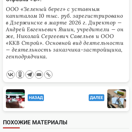
ООО «Зеленый берег» с уставным
капиталом 10 тыс. руб. зарегистрировано
в Дзержинске в марте 2026 г. Директор —
Андрей Евгеньевич Яшин, учредители — он
же, Николай Сергеевич Савельев и ООО
«ККВ Строй». Основной вид деятельности
— деятельность заказчика-застройщика,
генподрядчика.
<span
НАЗАД
ДАЛЕЕ
class="nav-
subtitle
screen-
ПОХОЖИЕ МАТЕРИАЛЫ
reader-