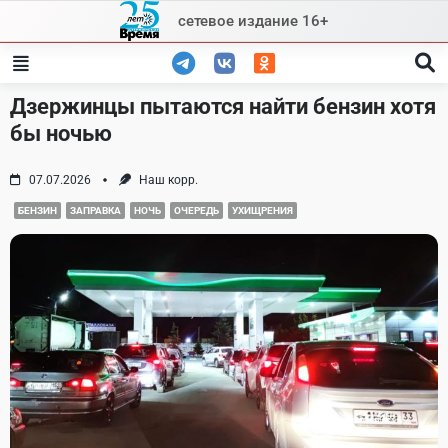
Skip
сетевое издание 16+
to
content
Дзержинцы пытаются найти бензин хотя
бы ночью
07.07.2026
Наш корр.
БЕНЗИН
ЗАПРАВКА
НОЧЬ
ОЧЕРЕДЬ
УХИЩРЕНИЯ