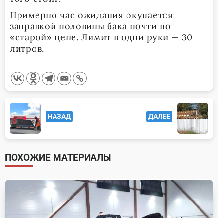
Примерно час ожидания окупается
заправкой половины бака почти по
«старой» цене. Лимит в одни руки — 30
литров.
<span
НАЗАД
ДАЛЕЕ
class="nav-
subtitle
screen-
ПОХОЖИЕ МАТЕРИАЛЫ
reader-
text">Page</span>