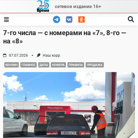
Skip
сетевое издание 16+
to
content
7-го числа — с номерами на «7», 8-го —
на «8»
07.07.2026
Наш корр.
БЕНЗИН
ГЛАВНОЕ
ДАТЫ
НОМЕРА
ПРАВИЛА
ПРОДАЖА