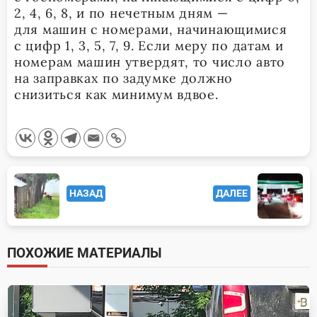
2, 4, 6, 8, и по нечетным дням —
для машин с номерами, начинающимися
с цифр 1, 3, 5, 7, 9. Если меру по датам и
номерам машин утвердят, то число авто
на заправках по задумке должно
снизиться как минимум вдвое.
<span
НАЗАД
ДАЛЕЕ
class="nav-
subtitle
screen-
ПОХОЖИЕ МАТЕРИАЛЫ
reader-
text">Page</span>