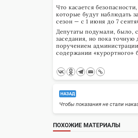
Что касается безопасности,
которые будут наблюдать 
сезон — с 1 июня до 7 сентя
Депутаты подумали, было, 
заседания, но пока точную 
поручением администрации
содержании «курортного» б
<span
НАЗАД
class="nav-
Чтобы показания не стали нак
subtitle
ПОХОЖИЕ МАТЕРИАЛЫ
screen-