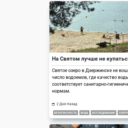
reader-
text">Page</span>
На Святом лучше не купатьс
Святое озеро в Дзержинске не вош
число водоемов, где качество вод
соответствует санитарно-гигиенич
нормам.
2 Дня Назад
БЕЗОПАСНОСТЬ
ВОДА
ИССЛЕДОВАНИЕ
ОЗЕРО