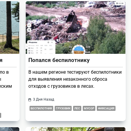
я
Попался беспилотнику
ло в
В нашем регионе тестируют беспилотники
ы
для выявления незаконного сброса
еским
отходов с грузовиков в лесах.
3 Дня Назад
БЕСПИЛОТНИК
ГРУЗОВИК
ЛЕС
МУСОР
ФИКСАЦИЯ