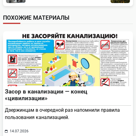
subtitle
screen-
ПОХОЖИЕ МАТЕРИАЛЫ
reader-
text">Page</span>
Засор в канализации — конец
«цивилизации»
Дзержинцам в очередной раз напомнили правила
пользования канализацией.
14.07.2026