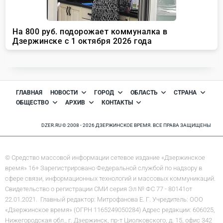
ГЛАВНАЯ
НОВОСТИ
ГОРОД
ОБЛАСТЬ
СТРАНА
ОБЩЕСТВО
АРХИВ
КОНТАКТЫ
DZER.RU © 2008 - 2026 ДЗЕРЖИНСКОЕ ВРЕМЯ. ВСЕ ПРАВА ЗАЩИЩЕНЫ
© Средство массовой информации сетевое издание «Дзержинское
время» 16+ Зарегистрировано Федеральной службой по надзору в
сфере связи, информационных технологий и массовых коммуникаций.
Свидетельство о регистрации СМИ серия Эл № ФС 77 - 80141от
22.01.2021. Главный редактор: Митрофанова Е. Г. Учредитель: ООО
«Дзержинское время» (ОГРН 1165249050284) Адрес редакции: 606025,
Нижегородская обл., г. Дзержинск, пр-т Циолковского, д. 15, офис 342