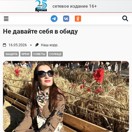
Skip
сетевое издание 16+
to
content
Не давайте себя в обиду
16.05.2026
Наш корр.
ЗАЩИТА
КРЕМ
СОВЕТЫ
СОЛНЦЕ