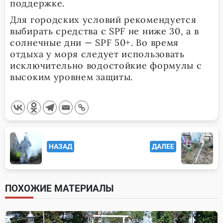
поддержке.
Для городских условий рекомендуется
выбирать средства с SPF не ниже 30, а в
солнечные дни — SPF 50+. Во время
отдыха у моря следует использовать
исключительно водостойкие формулы с
высоким уровнем защиты.
<span
НАЗАД
ДАЛЕЕ
class="nav-
subtitle
screen-
ПОХОЖИЕ МАТЕРИАЛЫ
reader-
text">Page</span>