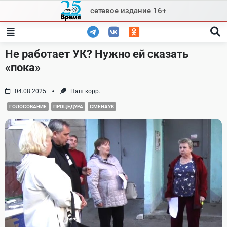
Skip
сетевое издание 16+
to
content
Не работает УК? Нужно ей сказать
«пока»
04.08.2025
Наш корр.
ГОЛОСОВАНИЕ
ПРОЦЕДУРА
СМЕНАУК