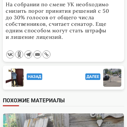
На собрании по смене УК необходимо
снизить порог принятия решений с 50
до 30% голосов от общего числа
собственников, считает сенатор. Еще
одним способом могут стать штрафы
и лишение лицензий.
<span
НАЗАД
ДАЛЕЕ
class="nav-
subtitle
screen-
ПОХОЖИЕ МАТЕРИАЛЫ
reader-
text">Page</span>