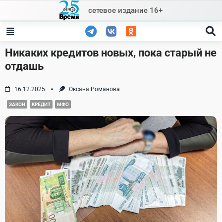
Skip
сетевое издание 16+
to
content
Никаких кредитов новых, пока старый не
отдашь
16.12.2025
Оксана Романова
ЗАКОН
КРЕДИТ
МФО