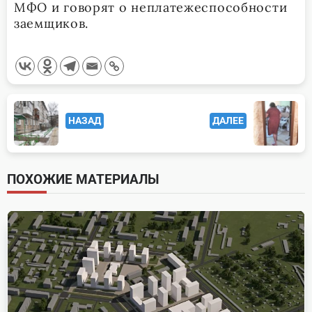
МФО и говорят о неплатежеспособности
заемщиков.
<span
НАЗАД
ДАЛЕЕ
class="nav-
subtitle
screen-
ПОХОЖИЕ МАТЕРИАЛЫ
reader-
text">Page</span>