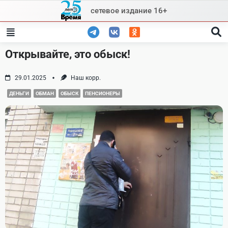
Skip
сетевое издание 16+
to
content
Открывайте, это обыск!
29.01.2025
Наш корр.
ДЕНЬГИ
ОБМАН
ОБЫСК
ПЕНСИОНЕРЫ