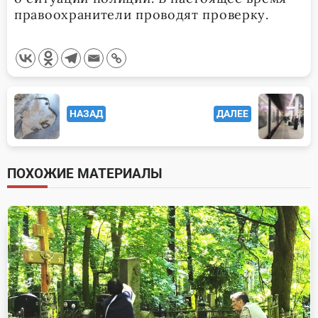
правоохранители проводят проверку.
<span
НАЗАД
ДАЛЕЕ
class="nav-
subtitle
screen-
ПОХОЖИЕ МАТЕРИАЛЫ
reader-
text">Page</span>