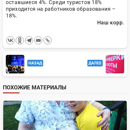
оставшиеся 4%. Среди туристов 18%
приходится на работников образования –
18%.
Наш корр.
<span
НАЗАД
ДАЛЕЕ
class="nav-
subtitle
screen-
ПОХОЖИЕ МАТЕРИАЛЫ
reader-
text">Page</span>