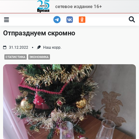
Skip
сетевое издание 16+
to
content
Отпразднуем скромно
31.12.2022
Наш корр.
СТАТИСТИКА
ЭКОНОМИКА