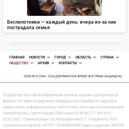
ГЛАВНАЯ
НОВОСТИ
ГОРОД
ОБЛАСТЬ
СТРАНА
ОБЩЕСТВО
АРХИВ
КОНТАКТЫ
DZER.RU © 2008 - 2026 ДЗЕРЖИНСКОЕ ВРЕМЯ. ВСЕ ПРАВА ЗАЩИЩЕНЫ
© Средство массовой информации сетевое издание «Дзержинское
время» 16+ Зарегистрировано Федеральной службой по надзору в
сфере связи, информационных технологий и массовых коммуникаций.
Свидетельство о регистрации СМИ серия Эл № ФС 77 - 80141от
22.01.2021. Главный редактор: Митрофанова Е. Г. Учредитель: ООО
«Дзержинское время» (ОГРН 1165249050284) Адрес редакции: 606025,