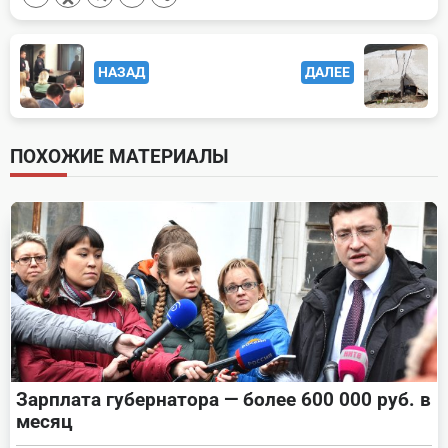
<span
НАЗАД
ДАЛЕЕ
class="nav-
subtitle
screen-
ПОХОЖИЕ МАТЕРИАЛЫ
reader-
text">Page</span>
Зарплата губернатора — более 600 000 руб. в
месяц