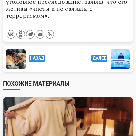
уголовное преследование, заявив, что его
мотивы «чисты и не связаны с
терроризмом».
<span
НАЗАД
ДАЛЕЕ
class="nav-
subtitle
screen-
ПОХОЖИЕ МАТЕРИАЛЫ
reader-
text">Page</span>