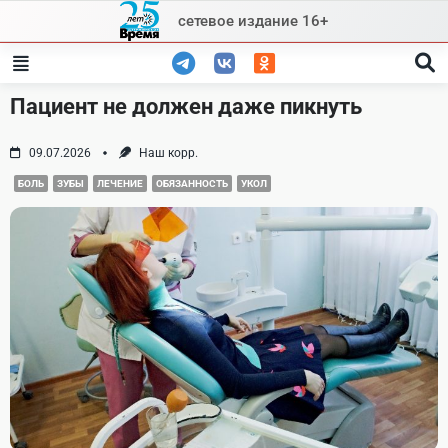
Skip
сетевое издание 16+
to
content
Пациент не должен даже пикнуть
09.07.2026
Наш корр.
БОЛЬ
ЗУБЫ
ЛЕЧЕНИЕ
ОБЯЗАННОСТЬ
УКОЛ