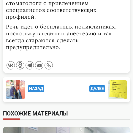
стоматологи с привлечением
специалистов соответствующих
профилей.
Речь идет о бесплатных поликлиниках,
поскольку в платных анестезию и так
всегда стараются сделать
предупредительно.
<span
НАЗАД
ДАЛЕЕ
class="nav-
subtitle
screen-
ПОХОЖИЕ МАТЕРИАЛЫ
reader-
text">Page</span>