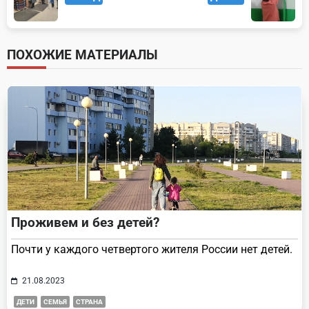
class="nav-
subtitle
screen-
ПОХОЖИЕ МАТЕРИАЛЫ
reader-
text">Page</span>
Проживем и без детей?
Почти у каждого четвертого жителя России нет детей.
21.08.2023
ДЕТИ
СЕМЬЯ
СТРАНА