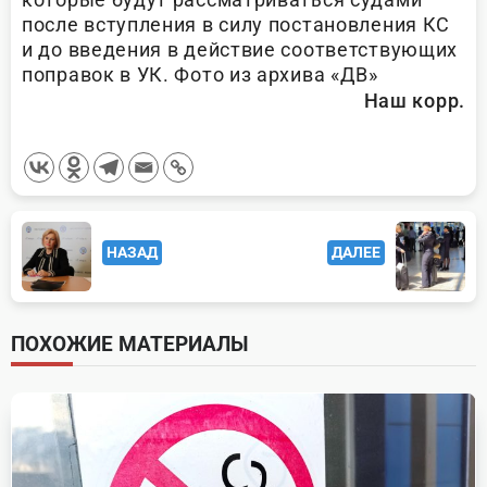
после вступления в силу постановления КС
и до введения в действие соответствующих
поправок в УК. Фото из архива «ДВ»
Наш корр.
<span
НАЗАД
ДАЛЕЕ
class="nav-
subtitle
screen-
ПОХОЖИЕ МАТЕРИАЛЫ
reader-
text">Page</span>