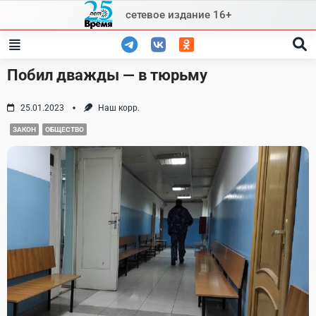
Skip
сетевое издание 16+
to
content
Побил дважды — в тюрьму
25.01.2023
Наш корр.
ЗАКОН
ОБЩЕСТВО