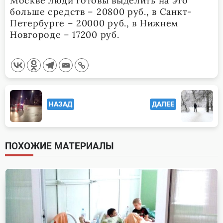
Москве люди готовы выделить на это
больше средств – 20800 руб., в Санкт-
Петербурге – 20000 руб., в Нижнем
Новгороде – 17200 руб.
<span
НАЗАД
ДАЛЕЕ
class="nav-
subtitle
screen-
ПОХОЖИЕ МАТЕРИАЛЫ
reader-
text">Page</span>