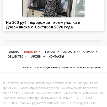
ГЛАВНАЯ
НОВОСТИ
ГОРОД
ОБЛАСТЬ
СТРАНА
ОБЩЕСТВО
АРХИВ
КОНТАКТЫ
DZER.RU © 2008 - 2026 ДЗЕРЖИНСКОЕ ВРЕМЯ. ВСЕ ПРАВА ЗАЩИЩЕНЫ
© Средство массовой информации сетевое издание «Дзержинское
время» 16+ Зарегистрировано Федеральной службой по надзору в
сфере связи, информационных технологий и массовых коммуникаций.
Свидетельство о регистрации СМИ серия Эл № ФС 77 - 80141от
22.01.2021. Главный редактор: Митрофанова Е. Г. Учредитель: ООО