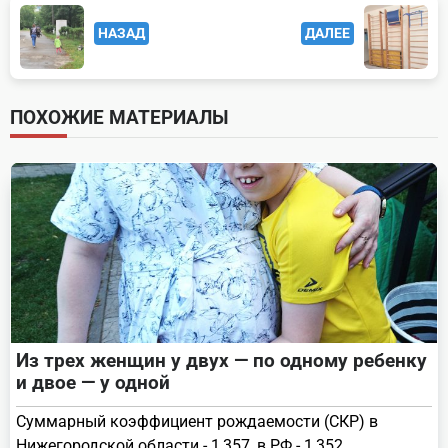
<span
НАЗАД
ДАЛЕЕ
class="nav-
subtitle
screen-
ПОХОЖИЕ МАТЕРИАЛЫ
reader-
text">Page</span>
Из трех женщин у двух — по одному ребенку
и двое — у одной
Суммарный коэффициент рождаемости (СКР) в
Нижегородской области - 1,357, в РФ - 1,352.