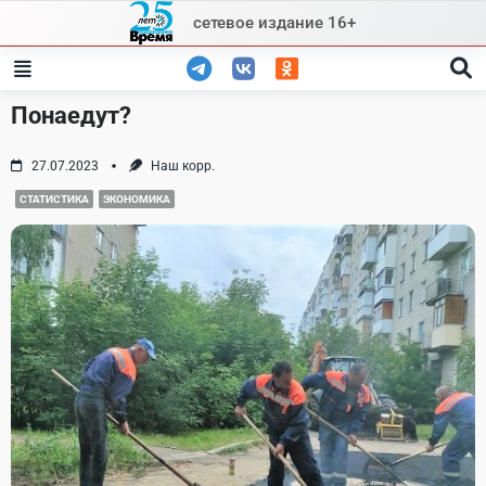
Skip
сетевое издание 16+
to
content
Понаедут?
27.07.2023
Наш корр.
СТАТИСТИКА
ЭКОНОМИКА