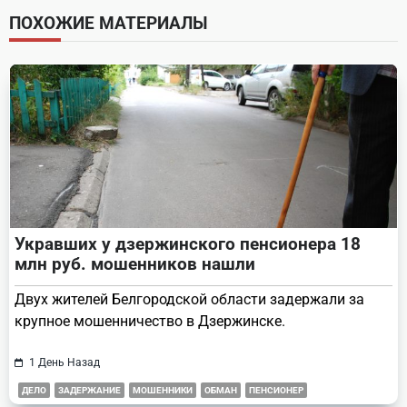
screen-
ПОХОЖИЕ МАТЕРИАЛЫ
reader-
text">Page</span>
Укравших у дзержинского пенсионера 18
млн руб. мошенников нашли
Двух жителей Белгородской области задержали за
крупное мошенничество в Дзержинске.
1 День Назад
ДЕЛО
ЗАДЕРЖАНИЕ
МОШЕННИКИ
ОБМАН
ПЕНСИОНЕР