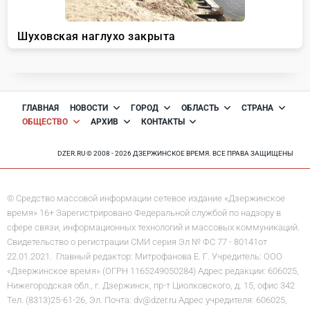
ГЛАВНАЯ
НОВОСТИ
ГОРОД
ОБЛАСТЬ
СТРАНА
ОБЩЕСТВО
АРХИВ
КОНТАКТЫ
DZER.RU © 2008 - 2026 ДЗЕРЖИНСКОЕ ВРЕМЯ. ВСЕ ПРАВА ЗАЩИЩЕНЫ
© Средство массовой информации сетевое издание «Дзержинское
время» 16+ Зарегистрировано Федеральной службой по надзору в
сфере связи, информационных технологий и массовых коммуникаций.
Свидетельство о регистрации СМИ серия Эл № ФС 77 - 80141от
22.01.2021. Главный редактор: Митрофанова Е. Г. Учредитель: ООО
«Дзержинское время» (ОГРН 1165249050284) Адрес редакции: 606025,
Нижегородская обл., г. Дзержинск, пр-т Циолковского, д. 15, офис 342
Тел. (8313)25-61-26, Эл. Почта: dv@dzer.ru Адрес учредителя: 606025,