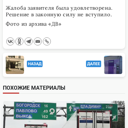
Жалоба заявителя была удовлетворена.
Решение в законную силу не вступило.
Фото из архива «ДВ»
<span
НАЗАД
ДАЛЕЕ
class="nav-
subtitle
screen-
ПОХОЖИЕ МАТЕРИАЛЫ
reader-
text">Page</span>