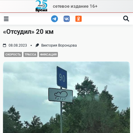
Skip
сетевое издание 16+
to
content
«Отсудил» 20 км
08.08.2023
Виктория Воронцова
СКОРОСТЬ
ТРАССА
ФИКСАЦИЯ