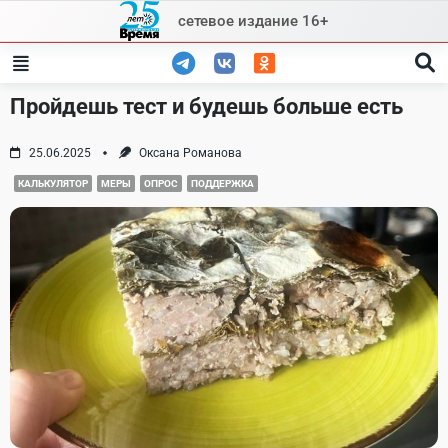
Skip
сетевое издание 16+
to
content
Пройдешь тест и будешь больше есть
25.06.2025
Оксана Романова
КАЛЬКУЛЯТОР
МЕРЫ
ОПРОС
ПОДДЕРЖКА