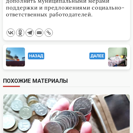
дополнить муниципальными мерами
поддержки и предложениями социально-
ответственных работодателей.
<span
НАЗАД
ДАЛЕЕ
class="nav-
subtitle
screen-
ПОХОЖИЕ МАТЕРИАЛЫ
reader-
text">Page</span>