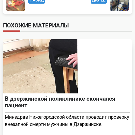
class="nav-
subtitle
screen-
ПОХОЖИЕ МАТЕРИАЛЫ
reader-
text">Page</span>
В дзержинской поликлинике скончался
пациент
Минздрав Нижегородской области проводит проверку
внезапной смерти мужчины в Дзержинске.