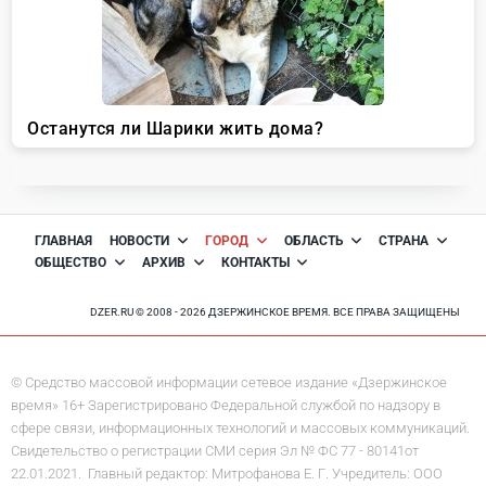
ГЛАВНАЯ
НОВОСТИ
ГОРОД
ОБЛАСТЬ
СТРАНА
ОБЩЕСТВО
АРХИВ
КОНТАКТЫ
DZER.RU © 2008 - 2026 ДЗЕРЖИНСКОЕ ВРЕМЯ. ВСЕ ПРАВА ЗАЩИЩЕНЫ
© Средство массовой информации сетевое издание «Дзержинское
время» 16+ Зарегистрировано Федеральной службой по надзору в
сфере связи, информационных технологий и массовых коммуникаций.
Свидетельство о регистрации СМИ серия Эл № ФС 77 - 80141от
22.01.2021. Главный редактор: Митрофанова Е. Г. Учредитель: ООО