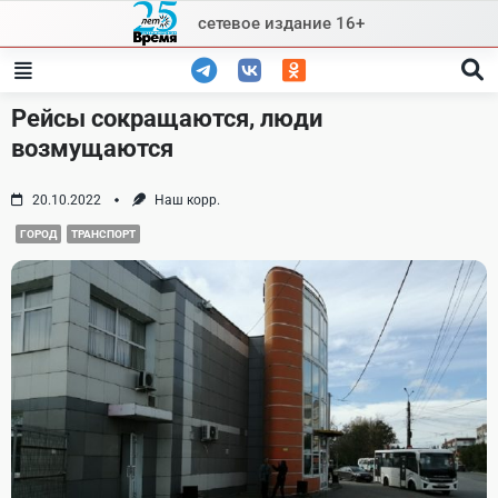
Skip
сетевое издание 16+
to
content
Рейсы сокращаются, люди
возмущаются
20.10.2022
Наш корр.
ГОРОД
ТРАНСПОРТ