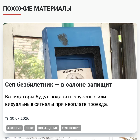
screen-
ПОХОЖИЕ МАТЕРИАЛЫ
reader-
text">Page</span>
Сел безбилетник — в салоне запищит
Валидаторы будут подавать звуковые или
визуальные сигналы при неоплате проезда.
30.07.2026
АВТОБУС
ГОСТ
ОСНАЩЕНИЕ
ТРАНСПОРТ