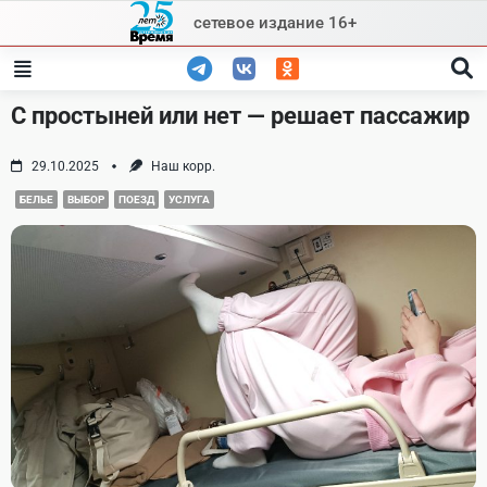
Skip
сетевое издание 16+
to
content
С простыней или нет — решает пассажир
29.10.2025
Наш корр.
БЕЛЬЕ
ВЫБОР
ПОЕЗД
УСЛУГА