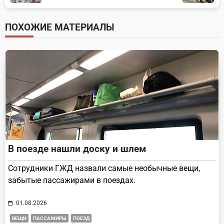
subtitle
screen-
ПОХОЖИЕ МАТЕРИАЛЫ
reader-
text">Page</span>
В поезде нашли доску и шлем
Сотрудники ГЖД назвали самые необычные вещи,
забытые пассажирами в поездах.
01.08.2026
ВЕЩИ
ПАССАЖИРЫ
ПОЕЗД