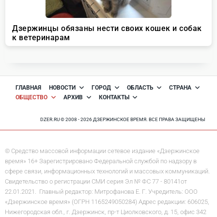
ГЛАВНАЯ
НОВОСТИ
ГОРОД
ОБЛАСТЬ
СТРАНА
ОБЩЕСТВО
АРХИВ
КОНТАКТЫ
DZER.RU © 2008 - 2026 ДЗЕРЖИНСКОЕ ВРЕМЯ. ВСЕ ПРАВА ЗАЩИЩЕНЫ
© Средство массовой информации сетевое издание «Дзержинское
время» 16+ Зарегистрировано Федеральной службой по надзору в
сфере связи, информационных технологий и массовых коммуникаций.
Свидетельство о регистрации СМИ серия Эл № ФС 77 - 80141от
22.01.2021. Главный редактор: Митрофанова Е. Г. Учредитель: ООО
«Дзержинское время» (ОГРН 1165249050284) Адрес редакции: 606025,
Нижегородская обл., г. Дзержинск, пр-т Циолковского, д. 15, офис 342