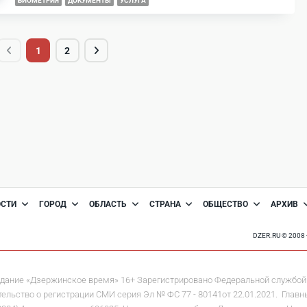
БИОМЕТРИЯ
ДОКУМЕНТЫ
УСЛУГА
1
2
ОСТИ
ГОРОД
ОБЛАСТЬ
СТРАНА
ОБЩЕСТВО
АРХИВ
DZER.RU © 200
дание «Дзержинское время» 16+ Зарегистрировано Федеральной службой 
льство о регистрации СМИ серия Эл № ФС 77 - 80141от 22.01.2021. Главны