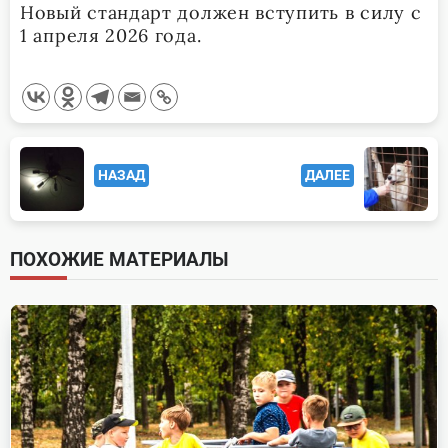
Новый стандарт должен вступить в силу с
1 апреля 2026 года.
<span
НАЗАД
ДАЛЕЕ
class="nav-
subtitle
screen-
ПОХОЖИЕ МАТЕРИАЛЫ
reader-
text">Page</span>