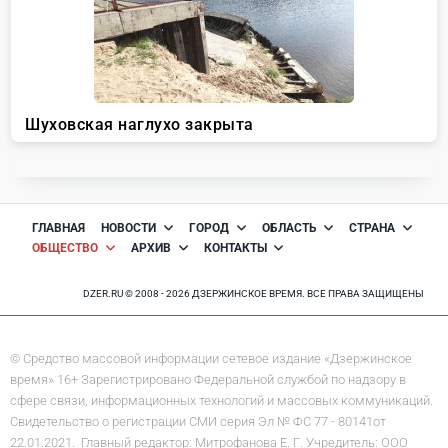
ГЛАВНАЯ
НОВОСТИ
ГОРОД
ОБЛАСТЬ
СТРАНА
ОБЩЕСТВО
АРХИВ
КОНТАКТЫ
DZER.RU © 2008 - 2026 ДЗЕРЖИНСКОЕ ВРЕМЯ. ВСЕ ПРАВА ЗАЩИЩЕНЫ
© Средство массовой информации сетевое издание «Дзержинское
время» 16+ Зарегистрировано Федеральной службой по надзору в
сфере связи, информационных технологий и массовых коммуникаций.
Свидетельство о регистрации СМИ серия Эл № ФС 77 - 80141от
22.01.2021. Главный редактор: Митрофанова Е. Г. Учредитель: ООО