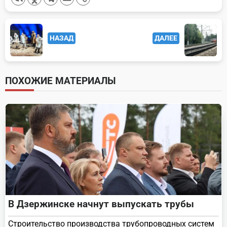
<span
НАЗАД
ДАЛЕЕ
class="nav-
subtitle
screen-
ПОХОЖИЕ МАТЕРИАЛЫ
reader-
text">Page</span>
В Дзержинске начнут выпускать трубы
Строительство производства трубопроводных систем