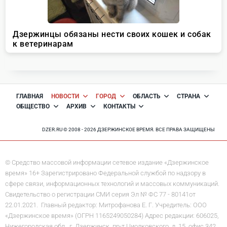
ГЛАВНАЯ
НОВОСТИ
ГОРОД
ОБЛАСТЬ
СТРАНА
ОБЩЕСТВО
АРХИВ
КОНТАКТЫ
DZER.RU © 2008 - 2026 ДЗЕРЖИНСКОЕ ВРЕМЯ. ВСЕ ПРАВА ЗАЩИЩЕНЫ
© Средство массовой информации сетевое издание «Дзержинское
время» 16+ Зарегистрировано Федеральной службой по надзору в
сфере связи, информационных технологий и массовых коммуникаций.
Свидетельство о регистрации СМИ серия Эл № ФС 77 - 80141от
22.01.2021. Главный редактор: Митрофанова Е. Г. Учредитель: ООО
«Дзержинское время» (ОГРН 1165249050284) Адрес редакции: 606025,
Нижегородская обл., г. Дзержинск, пр-т Циолковского, д. 15, офис 342