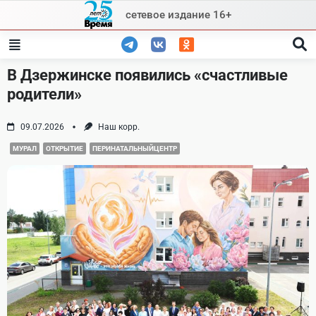
Skip
сетевое издание 16+
to
content
В Дзержинске появились «счастливые
родители»
09.07.2026
Наш корр.
МУРАЛ
ОТКРЫТИЕ
ПЕРИНАТАЛЬНЫЙЦЕНТР