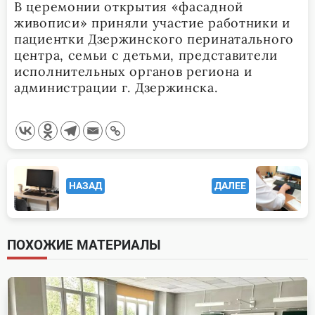
В церемонии открытия «фасадной
живописи» приняли участие работники и
пациентки Дзержинского перинатального
центра, семьи с детьми, представители
исполнительных органов региона и
администрации г. Дзержинска.
<span
НАЗАД
ДАЛЕЕ
class="nav-
subtitle
screen-
ПОХОЖИЕ МАТЕРИАЛЫ
reader-
text">Page</span>