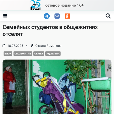
Skip
сетевое издание 16+
to
content
Семейных студентов в общежитиях
отселят
18.07.2025
Оксана Романова
БЛОК
ОБЩЕЖИТИЕ
СЕМЬЯ
УДОБСТВА