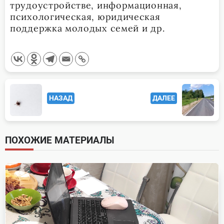
трудоустройстве, информационная,
психологическая, юридическая
поддержка молодых семей и др.
<span
НАЗАД
ДАЛЕЕ
class="nav-
subtitle
screen-
ПОХОЖИЕ МАТЕРИАЛЫ
reader-
text">Page</span>