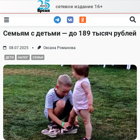
Skip
сетевое издание 16+
to
content
Семьям с детьми — до 189 тысяч рублей
08.07.2025
Оксана Романова
ДЕТИ
НАЛОГ
СЕМЬЯ