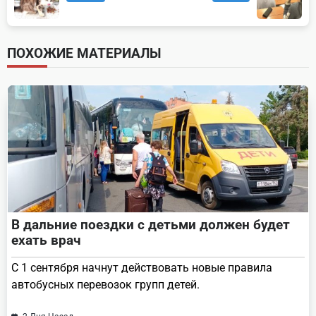
class="nav-
subtitle
screen-
ПОХОЖИЕ МАТЕРИАЛЫ
reader-
text">Page</span>
В дальние поездки с детьми должен будет
ехать врач
С 1 сентября начнут действовать новые правила
автобусных перевозок групп детей.