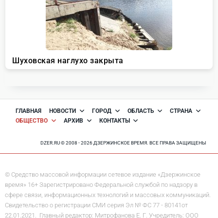
ГЛАВНАЯ
НОВОСТИ
ГОРОД
ОБЛАСТЬ
СТРАНА
ОБЩЕСТВО
АРХИВ
КОНТАКТЫ
DZER.RU © 2008 - 2026 ДЗЕРЖИНСКОЕ ВРЕМЯ. ВСЕ ПРАВА ЗАЩИЩЕНЫ
© Средство массовой информации сетевое издание «Дзержинское
время» 16+ Зарегистрировано Федеральной службой по надзору в
сфере связи, информационных технологий и массовых коммуникаций.
Свидетельство о регистрации СМИ серия Эл № ФС 77 - 80141от
22.01.2021. Главный редактор: Митрофанова Е. Г. Учредитель: ООО