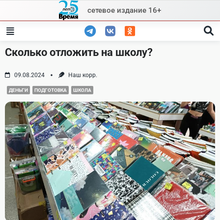
Skip
сетевое издание 16+
to
content
Сколько отложить на школу?
09.08.2024
Наш корр.
ДЕНЬГИ
ПОДГОТОВКА
ШКОЛА