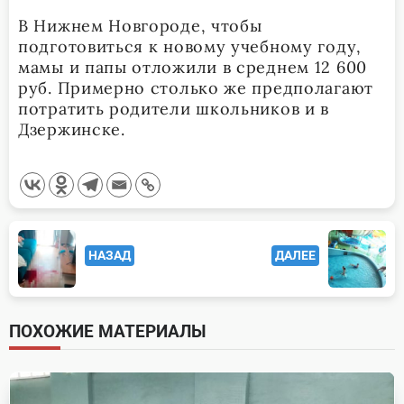
В Нижнем Новгороде, чтобы
подготовиться к новому учебному году,
мамы и папы отложили в среднем 12 600
руб. Примерно столько же предполагают
потратить родители школьников и в
Дзержинске.
<span
НАЗАД
ДАЛЕЕ
class="nav-
subtitle
screen-
ПОХОЖИЕ МАТЕРИАЛЫ
reader-
text">Page</span>