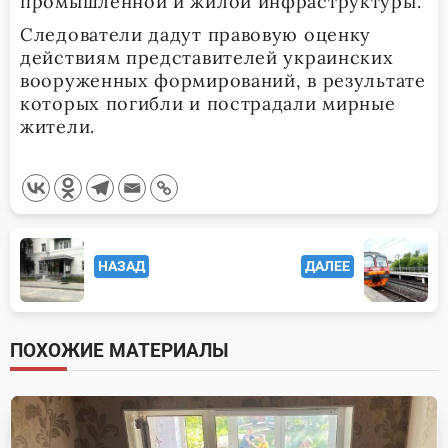
промышленной и жилой инфраструктуры.
Следователи дадут правовую оценку
действиям представителей украинских
вооруженных формирований, в результате
которых погибли и пострадали мирные
жители.
<span
НАЗАД
ДАЛЕЕ
class="nav-
subtitle
screen-
ПОХОЖИЕ МАТЕРИАЛЫ
reader-
text">Page</span>