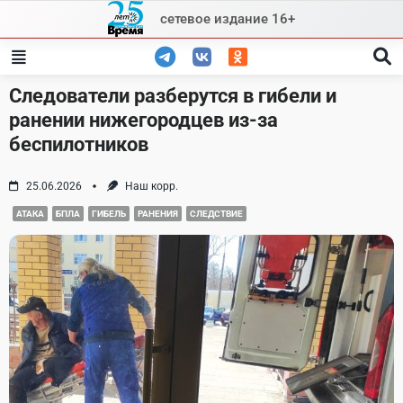
Skip
сетевое издание 16+
to
content
Следователи разберутся в гибели и
ранении нижегородцев из-за
беспилотников
25.06.2026
Наш корр.
АТАКА
БПЛА
ГИБЕЛЬ
РАНЕНИЯ
СЛЕДСТВИЕ