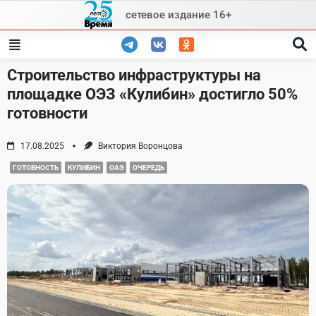
Skip
сетевое издание 16+
to
content
Строительство инфраструктуры на
площадке ОЭЗ «Кулибин» достигло 50%
готовности
17.08.2025
Виктория Воронцова
ГОТОВНОСТЬ
КУЛИБИН
ОАЭ
ОЧЕРЕДЬ