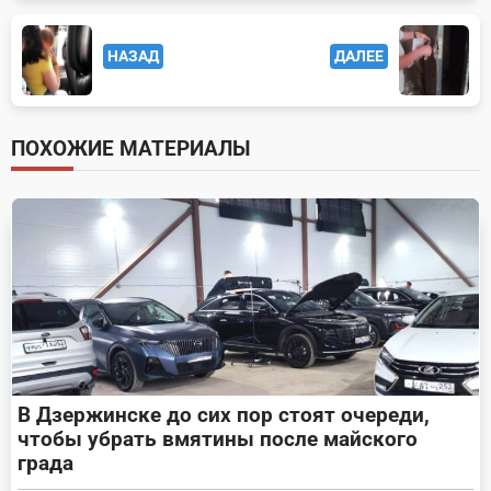
<span
НАЗАД
ДАЛЕЕ
class="nav-
subtitle
screen-
ПОХОЖИЕ МАТЕРИАЛЫ
reader-
text">Page</span>
В Дзержинске до сих пор стоят очереди,
чтобы убрать вмятины после майского
града