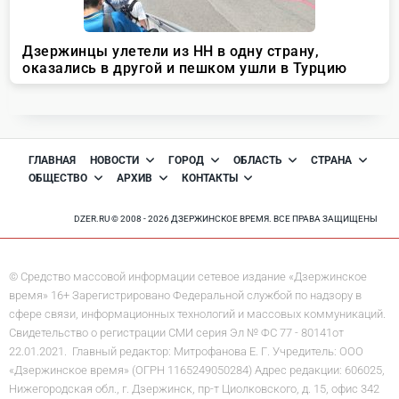
ГЛАВНАЯ
НОВОСТИ
ГОРОД
ОБЛАСТЬ
СТРАНА
ОБЩЕСТВО
АРХИВ
КОНТАКТЫ
DZER.RU © 2008 - 2026 ДЗЕРЖИНСКОЕ ВРЕМЯ. ВСЕ ПРАВА ЗАЩИЩЕНЫ
© Средство массовой информации сетевое издание «Дзержинское
время» 16+ Зарегистрировано Федеральной службой по надзору в
сфере связи, информационных технологий и массовых коммуникаций.
Свидетельство о регистрации СМИ серия Эл № ФС 77 - 80141от
22.01.2021. Главный редактор: Митрофанова Е. Г. Учредитель: ООО
«Дзержинское время» (ОГРН 1165249050284) Адрес редакции: 606025,
Нижегородская обл., г. Дзержинск, пр-т Циолковского, д. 15, офис 342