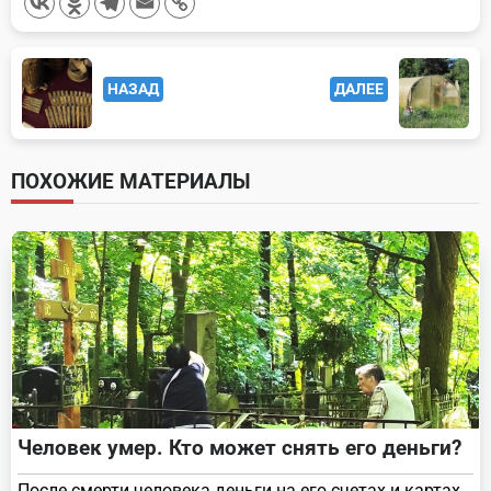
<span
НАЗАД
ДАЛЕЕ
class="nav-
subtitle
screen-
ПОХОЖИЕ МАТЕРИАЛЫ
reader-
text">Page</span>
Человек умер. Кто может снять его деньги?
После смерти человека деньги на его счетах и картах