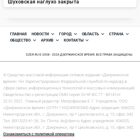
ГЛАВНАЯ
НОВОСТИ
ГОРОД
ОБЛАСТЬ
СТРАНА
ОБЩЕСТВО
АРХИВ
КОНТАКТЫ
DZER.RU © 2008 - 2026 ДЗЕРЖИНСКОЕ ВРЕМЯ. ВСЕ ПРАВА ЗАЩИЩЕНЫ
© Средство массовой информации сетевое издание «Дзержинское
время» 16+ Зарегистрировано Федеральной службой по надзору в
сфере связи, информационных технологий и массовых коммуникаций.
Свидетельство о регистрации СМИ серия Эл № ФС 77 - 80141от
22.01.2021. Главный редактор: Митрофанова Е. Г. Учредитель: ООО
«Дзержинское время» (ОГРН 1165249050284) Адрес редакции: 606025,
Нижегородская обл., г. Дзержинск, пр-т Циолковского, д. 15, офис 342
Тел. (8313)25-61-26, Эл. Почта: dv@dzer.ru Адрес учредителя: 606025,
Нижегородская обл., г. Дзержинск, пр-т Циолковского, д. 15, офис 342.
Ознакомиться с политикой оператора