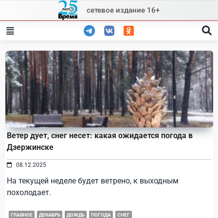
Skip
сетевое издание 16+
to
content
Ветер дует, снег несет: какая ожидается погода в
Дзержинске
08.12.2025
На текущей неделе будет ветрено, к выходным
похолодает.
ГЛАВНОЕ
ДЕКАБРЬ
ДОЖДЬ
ПОГОДА
СНЕГ