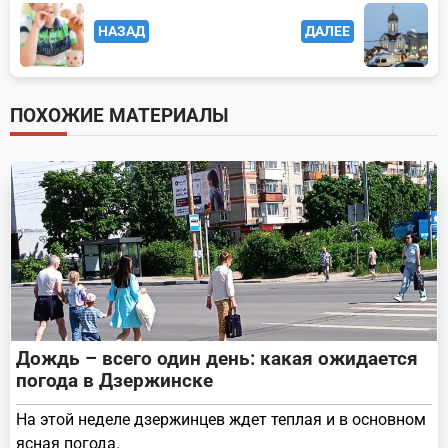
<span
НАЗАД
ДАЛЕЕ
class="nav-
subtitle
screen-
ПОХОЖИЕ МАТЕРИАЛЫ
reader-
text">Page</span>
Дождь – всего один день: какая ожидается
погода в Дзержинске
На этой неделе дзержинцев ждет теплая и в основном
ясная погода.