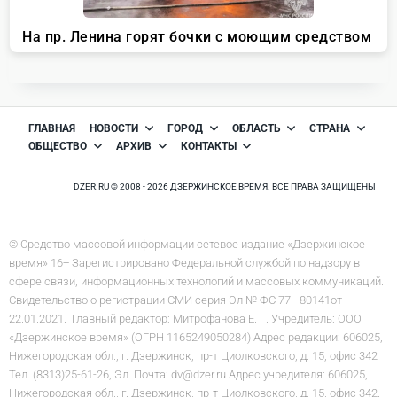
ГЛАВНАЯ
НОВОСТИ
ГОРОД
ОБЛАСТЬ
СТРАНА
ОБЩЕСТВО
АРХИВ
КОНТАКТЫ
DZER.RU © 2008 - 2026 ДЗЕРЖИНСКОЕ ВРЕМЯ. ВСЕ ПРАВА ЗАЩИЩЕНЫ
© Средство массовой информации сетевое издание «Дзержинское
время» 16+ Зарегистрировано Федеральной службой по надзору в
сфере связи, информационных технологий и массовых коммуникаций.
Свидетельство о регистрации СМИ серия Эл № ФС 77 - 80141от
22.01.2021. Главный редактор: Митрофанова Е. Г. Учредитель: ООО
«Дзержинское время» (ОГРН 1165249050284) Адрес редакции: 606025,
Нижегородская обл., г. Дзержинск, пр-т Циолковского, д. 15, офис 342
Тел. (8313)25-61-26, Эл. Почта: dv@dzer.ru Адрес учредителя: 606025,
Нижегородская обл., г. Дзержинск, пр-т Циолковского, д. 15, офис 342.