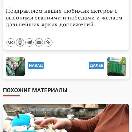
Поздравляем наших любимых актеров с
высокими званиями и победами и желаем
дальнейших ярких достижений.
<span
НАЗАД
ДАЛЕЕ
class="nav-
subtitle
screen-
ПОХОЖИЕ МАТЕРИАЛЫ
reader-
text">Page</span>