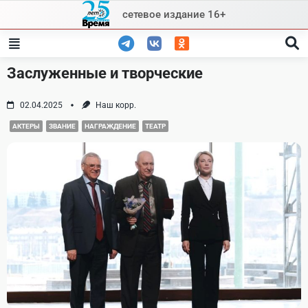
Skip
сетевое издание 16+
to
content
Заслуженные и творческие
02.04.2025
Наш корр.
АКТЕРЫ
ЗВАНИЕ
НАГРАЖДЕНИЕ
ТЕАТР