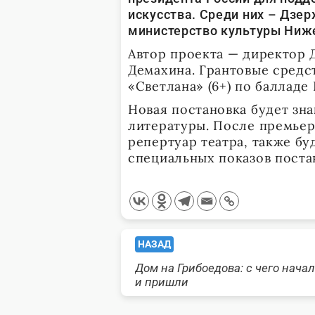
искусства. Среди них – Дзер
министерство культуры Ниже
Автор проекта — директор 
Демахина. Грантовые средст
«Светлана» (6+) по балладе
Новая постановка будет зн
литературы. После премьер
репертуар театра, также бу
специальных показов поста
<span
НАЗАД
Дом на Грибоедова: с чего начал
class="nav-
и пришли
subtitle