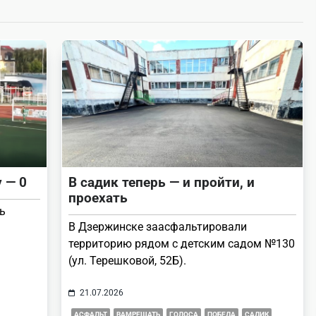
 — 0
В садик теперь — и пройти, и
проехать
ь
В Дзержинске заасфальтировали
территорию рядом с детским садом №130
(ул. Терешковой, 52Б).
21.07.2026
АСФАЛЬТ
ВАМРЕШАТЬ
ГОЛОСА
ПОБЕДА
САДИК