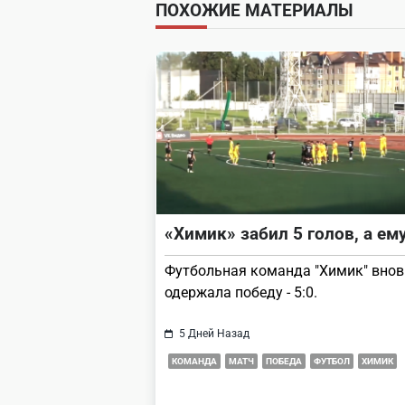
ПОХОЖИЕ МАТЕРИАЛЫ
screen-
reader-
text">Page</span>
«Химик» забил 5 голов, а ему
Футбольная команда "Химик" внов
одержала победу - 5:0.
5 Дней Назад
КОМАНДА
МАТЧ
ПОБЕДА
ФУТБОЛ
ХИМИК