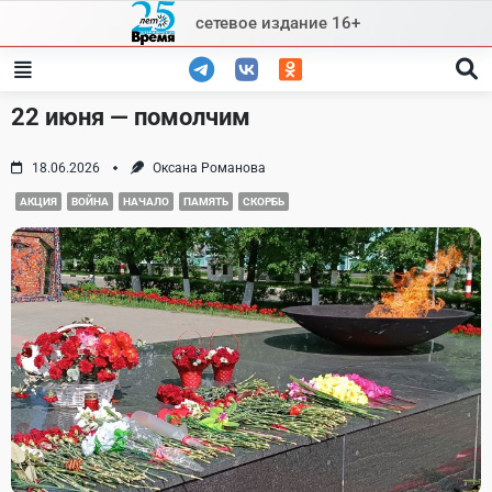
Skip
сетевое издание 16+
to
content
22 июня — помолчим
18.06.2026
Оксана Романова
АКЦИЯ
ВОЙНА
НАЧАЛО
ПАМЯТЬ
СКОРБЬ