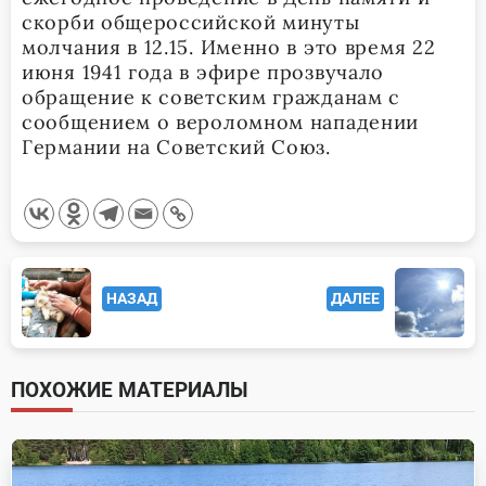
скорби общероссийской минуты
молчания в 12.15. Именно в это время 22
июня 1941 года в эфире прозвучало
обращение к советским гражданам с
сообщением о вероломном нападении
Германии на Советский Союз.
<span
НАЗАД
ДАЛЕЕ
class="nav-
subtitle
screen-
ПОХОЖИЕ МАТЕРИАЛЫ
reader-
text">Page</span>