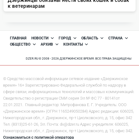
ГЛАВНАЯ
НОВОСТИ
ГОРОД
ОБЛАСТЬ
СТРАНА
ОБЩЕСТВО
АРХИВ
КОНТАКТЫ
DZER.RU © 2008 - 2026 ДЗЕРЖИНСКОЕ ВРЕМЯ. ВСЕ ПРАВА ЗАЩИЩЕНЫ
© Средство массовой информации сетевое издание «Дзержинское
время» 16+ Зарегистрировано Федеральной службой по надзору в
сфере связи, информационных технологий и массовых коммуникаций.
Свидетельство о регистрации СМИ серия Эл № ФС 77 - 80141от
22.01.2021. Главный редактор: Митрофанова Е. Г. Учредитель: ООО
«Дзержинское время» (ОГРН 1165249050284) Адрес редакции: 606025,
Нижегородская обл., г. Дзержинск, пр-т Циолковского, д. 15, офис 342
Тел. (8313)25-61-26, Эл. Почта: dv@dzer.ru Адрес учредителя: 606025,
Нижегородская обл., г. Дзержинск, пр-т Циолковского, д. 15, офис 342.
Ознакомиться с политикой оператора