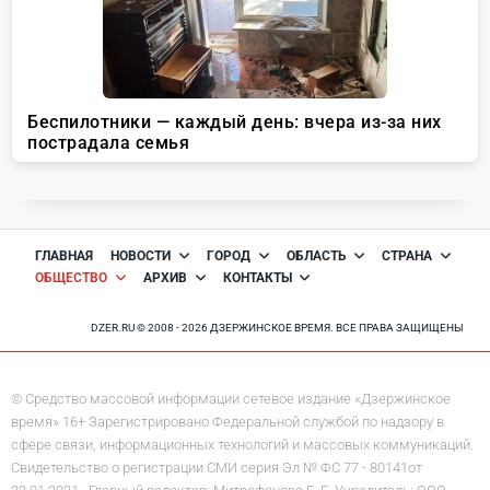
ГЛАВНАЯ
НОВОСТИ
ГОРОД
ОБЛАСТЬ
СТРАНА
ОБЩЕСТВО
АРХИВ
КОНТАКТЫ
DZER.RU © 2008 - 2026 ДЗЕРЖИНСКОЕ ВРЕМЯ. ВСЕ ПРАВА ЗАЩИЩЕНЫ
© Средство массовой информации сетевое издание «Дзержинское
время» 16+ Зарегистрировано Федеральной службой по надзору в
сфере связи, информационных технологий и массовых коммуникаций.
Свидетельство о регистрации СМИ серия Эл № ФС 77 - 80141от